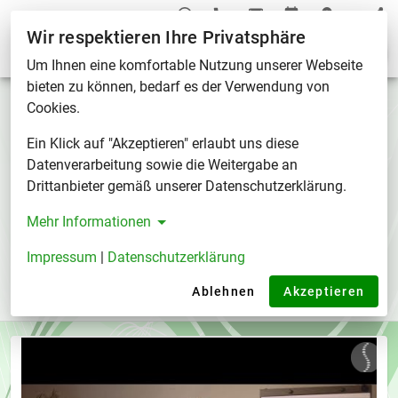
Wir respektieren Ihre Privatsphäre
Wissenswertes
Um Ihnen eine komfortable Nutzung unserer Webseite
bieten zu können, bedarf es der Verwendung von
Einführung in die Antomie der
Cookies.
Schädelknochen
Ein Klick auf "Akzeptieren" erlaubt uns diese
Datenverarbeitung sowie die Weitergabe an
Ein kurzes Video über das Cranium (den
Drittanbieter gemäß unserer Datenschutzerklärung.
Schädel). Aus welchen Knochen besteht er wie
Mehr Informationen
sind diese eingeteilt.
Impressum
|
Datenschutzerklärung
03.05.2019
Encyclopedia
/
Einführung in die Antomie d...
Ablehnen
Akzeptieren