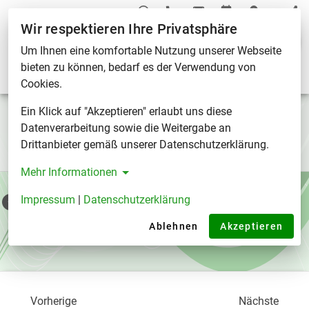
Wir respektieren Ihre Privatsphäre
Kurs-Termine
Um Ihnen eine komfortable Nutzung unserer Webseite
bieten zu können, bedarf es der Verwendung von
Neu
2026
2025
2024
2023
Cookies.
Ein Klick auf "Akzeptieren" erlaubt uns diese
Unsere Kurs-Termine auf einen
Datenverarbeitung sowie die Weitergabe an
Blick
Drittanbieter gemäß unserer Datenschutzerklärung.
Mehr Informationen
Impressum
|
Datenschutzerklärung
Es gibt zur Zeit keine Termine.
Schauen Sie doch gerne demnächst wieder vorbei!
Ablehnen
Akzeptieren
Vorherige
Nächste