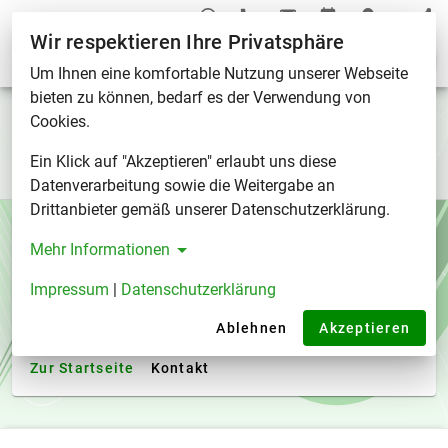
Wir respektieren Ihre Privatsphäre
Kurse
Um Ihnen eine komfortable Nutzung unserer Webseite
bieten zu können, bedarf es der Verwendung von
Unsere Kurse auf einen Blick
Cookies.
Ein Klick auf "Akzeptieren" erlaubt uns diese
Courses
/
Kurse
Datenverarbeitung sowie die Weitergabe an
Drittanbieter gemäß unserer Datenschutzerklärung.
Die Seite konnte nicht gefunden
Mehr Informationen
werden
Impressum
|
Datenschutzerklärung
Bitte überprüfen Sie die URL in der Adress-Leiste und
Ablehnen
Akzeptieren
probieren Sie es dann noch einmal.
Zur Startseite
Kontakt