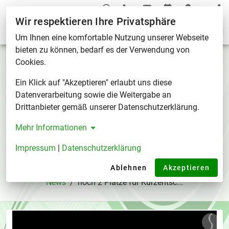
Wir respektieren Ihre Privatsphäre
Aktuelles
Um Ihnen eine komfortable Nutzung unserer Webseite
bieten zu können, bedarf es der Verwendung von
noch 2 Plätze für
Cookies.
Kurzentschlossene im
Ein Klick auf "Akzeptieren" erlaubt uns diese
Schädelbasiskurs
Datenverarbeitung sowie die Weitergabe an
Drittanbieter gemäß unserer Datenschutzerklärung.
Am 12.10 startet unser Vertiefungskurs:
Mehr Informationen
"Schädelbasis und ihre auswirkung auf Gesicht
und Kiefer"
Impressum
|
Datenschutzerklärung
06.10.2019
Ablehnen
Akzeptieren
News
/
noch 2 Plätze für Kurzentsc...